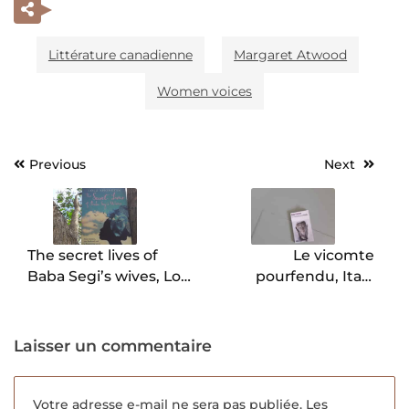
Littérature canadienne
Margaret Atwood
Women voices
Previous
Next
Navigation
de
l’article
The secret lives of
Le vicomte
Baba Segi’s wives, Lola
pourfendu, Italo
Shoneyin.
Calvino.
Laisser un commentaire
Votre adresse e-mail ne sera pas publiée.
Les