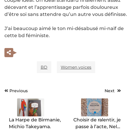
couple idéal. Un idéal standard finalement assez
décevant et l’apprentissage parfois douloureux
d’être soi sans attendre qu’un autre vous définisse.
J’ai beaucoup aimé le ton mi-désabusé mi-naïf de
cette bd féministe.
BD
Women voices
Previous
Next
Navigation
de
l’article
La Harpe de Birmanie,
Choisir de ralentir, je
Michio Takeyama.
passe à l’acte, Nelly