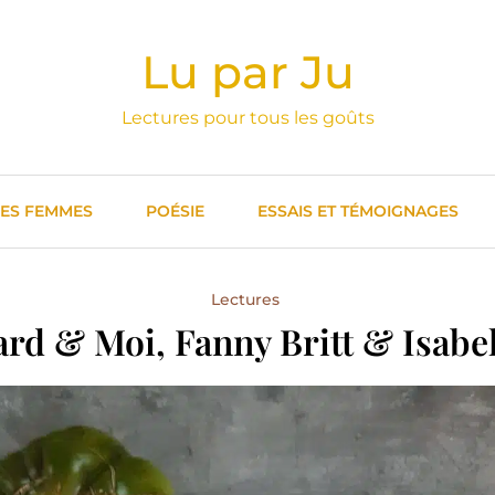
Lu par Ju
Lectures pour tous les goûts
DES FEMMES
POÉSIE
ESSAIS ET TÉMOIGNAGES
Lectures
ard & Moi, Fanny Britt & Isabel