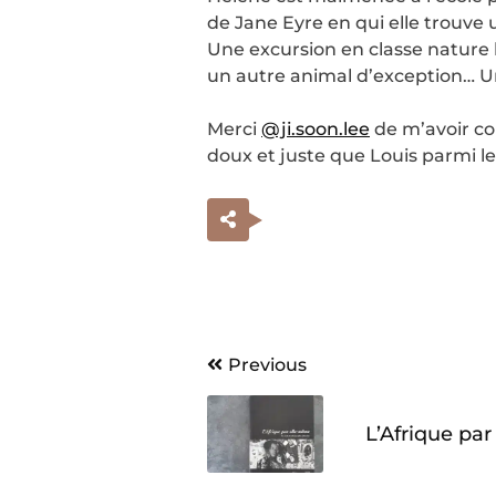
de Jane Eyre en qui elle trouve
Une excursion en classe nature 
un autre animal d’exception… U
Merci
@ji.soon.lee
de m’avoir con
doux et juste que Louis parmi le
Navigation
Previous
de
L’Afrique pa
l’article