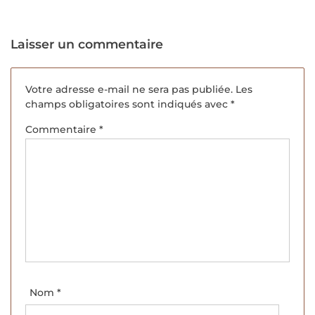
pain, de la machine à
Gornick.
coudre et des gens
qui s’en servent, Gil
Laisser un commentaire
Bartholeyns et Manuel
Charpy.
Votre adresse e-mail ne sera pas publiée.
Les
champs obligatoires sont indiqués avec
*
Commentaire
*
Nom
*