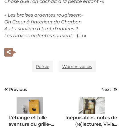
Chose que l’on cachait à la petite enfant
-«
«
Les braises ardentes rougissent-
Oh Cœur à l’intérieur du Charbon
As-tu survécu à tant d’années ?
Les braises ardentes sourient
– (…) »
Poésie
Women voices
Previous
Next
Navigation
de
l’article
L’étrange et folle
Inépuisables, notes de
aventure du grille-
(re)lectures, Vivian