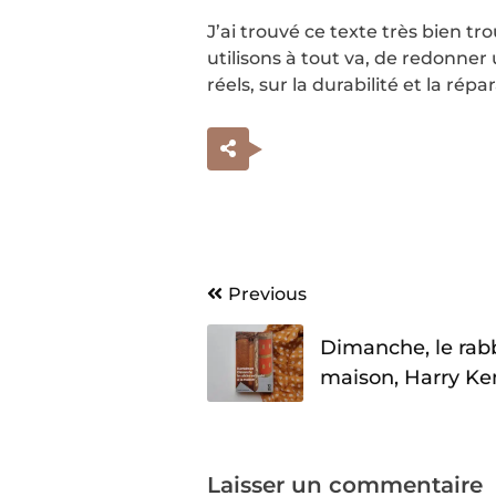
J’ai trouvé ce texte très bien tr
utilisons à tout va, de redonner 
réels, sur la durabilité et la ré
Navigation
Previous
de
Dimanche, le rabb
l’article
maison, Harry K
Laisser un commentaire