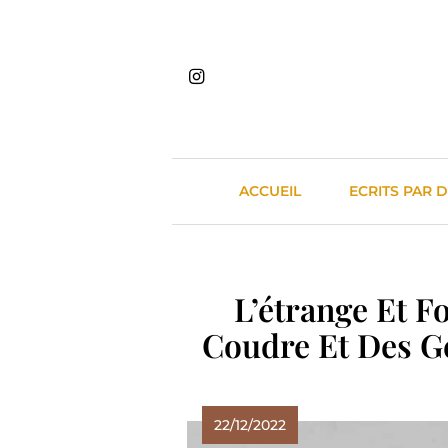
Skip
to
content
ACCUEIL
ECRITS PAR 
L’étrange Et F
Coudre Et Des Ge
22/12/2022