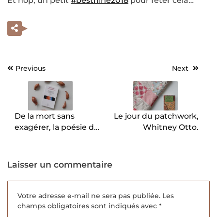
Et hop, un petit
#bestnine2018
pour fêter cela…
Previous
Next
Navigation
de
l’article
De la mort sans
Le jour du patchwork,
exagérer, la poésie de
Whitney Otto.
Wislawa Szymborska
Laisser un commentaire
Votre adresse e-mail ne sera pas publiée.
Les
champs obligatoires sont indiqués avec
*