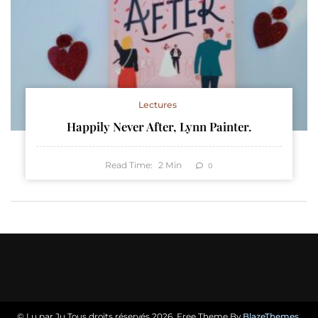
Lectures
Happily Never After, Lynn Painter.
Read Time:
2
Min
0
© Lu par Ju Tous droits réservés 2026. Free Theme By
BlazeThemes
.