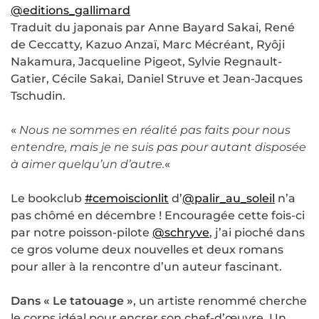
@editions_gallimard
Traduit du japonais par Anne Bayard Sakai, René
de Ceccatty, Kazuo Anzaï, Marc Mécréant, Ryôji
Nakamura, Jacqueline Pigeot, Sylvie Regnault-
Gatier, Cécile Sakai, Daniel Struve et Jean-Jacques
Tschudin.
«
Nous ne sommes en réalité pas faits pour nous
entendre, mais je ne suis pas pour autant disposée
à aimer quelqu’un d’autre.
«
Le bookclub
#cemoiscionlit
d’
@palir_au_soleil
n’a
pas chômé en décembre ! Encouragée cette fois-ci
par notre poisson-pilote
@schryve
, j’ai pioché dans
ce gros volume deux nouvelles et deux romans
pour aller à la rencontre d’un auteur fascinant.
Dans « Le tatouage »
, un artiste renommé cherche
le corps idéal pour encrer son chef-d’œuvre. Un