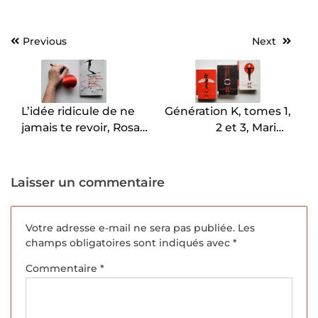
Previous
Next
Navigation
de
l’article
L’idée ridicule de ne
Génération K, tomes 1,
jamais te revoir, Rosa
2 et 3, Marine
Montero.
Carteron.
Laisser un commentaire
Votre adresse e-mail ne sera pas publiée.
Les
champs obligatoires sont indiqués avec
*
Commentaire
*