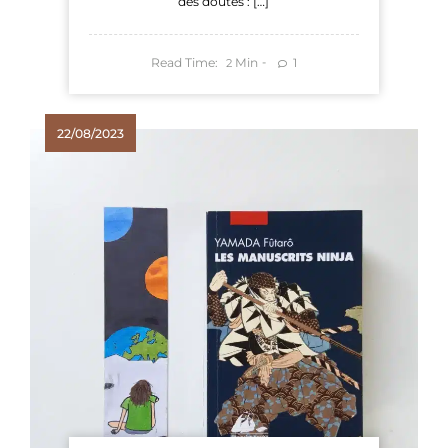
des doutes : […]
Read Time:
Min
1
2
22/08/2023