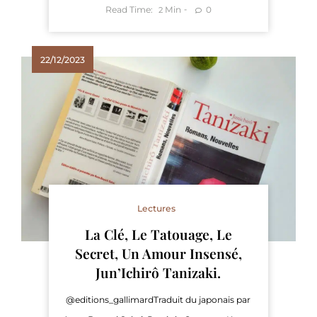
Read Time:
Min
0
2
22/12/2023
Lectures
La Clé, Le Tatouage, Le
Secret, Un Amour Insensé,
Jun’Ichirô Tanizaki.
@editions_gallimardTraduit du japonais par