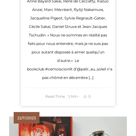
Anne Bayard Sakai, René de Ceccatty, Kazuo
Anzaï, Marc Mécréant, Ryôji Nakamura,
Jacqueline Pigeot, Sylvie Regnault-Gatier,
Cécile Sakai, Daniel Struve et Jean-Jacques
Tschudin. « Nous ne sommes en réalité pas
faits pour nous entendre, mais je ne suis pas
pour autant disposée à aimer quelqu’un
d’autre.« Le
bookclub #cemoiscionlit d’@palir_au_soleil n’a
pas chômé en décembre […]
Read Time:
Min
0
3
22/11/2023