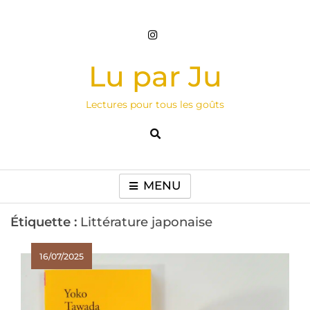
Skip
to
content
Lu par Ju
Lectures pour tous les goûts
MENU
Étiquette :
Littérature japonaise
16/07/2025