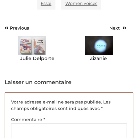
Essai
Women voices
Previous
Next
Navigation
de
l’article
Julie Delporte
Zizanie
Laisser un commentaire
Votre adresse e-mail ne sera pas publiée.
Les
champs obligatoires sont indiqués avec
*
Commentaire
*