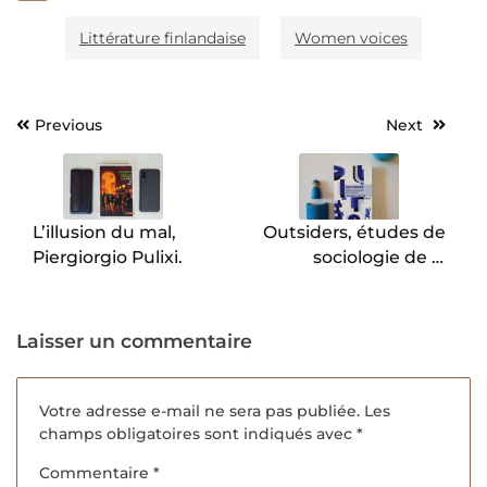
Littérature finlandaise
Women voices
Previous
Next
Navigation
de
l’article
L’illusion du mal,
Outsiders, études de
Piergiorgio Pulixi.
sociologie de la
déviance, Howard S.
Becker.
Laisser un commentaire
Votre adresse e-mail ne sera pas publiée.
Les
champs obligatoires sont indiqués avec
*
Commentaire
*