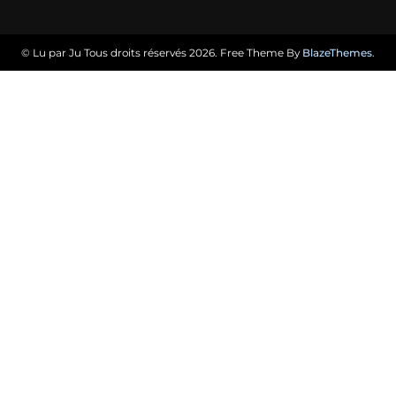
© Lu par Ju Tous droits réservés 2026. Free Theme By
BlazeThemes
.