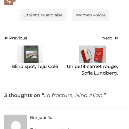
Littérature anglaise
Women voices
Previous
Next
Navigation
de
l’article
Blind spot, Teju Cole
Un petit carnet rouge,
Sofia Lundberg.
3 thoughts on “
La fracture, Nina Allan.
”
Bonjour Ju,