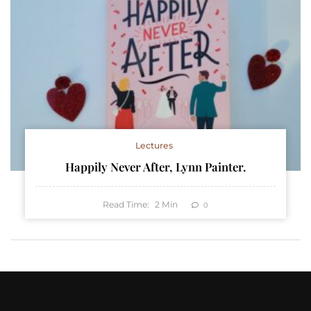
Lectures
Happily Never After, Lynn Painter.
Read Time:
2
Min
0