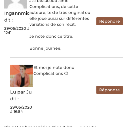
J’ai beaucoup aimé
Complications, de cette
auteure, texte très original où
Ingannmic
elle joue aussi sur différentes
dit :
Répondre
variations de son récit.
29/05/2020 à
12:11
Je note donc ce titre.
Bonne journée,
Et moi je note donc
Complications 😉
Répondre
Lu par Ju
dit :
29/05/2020
à 16:54