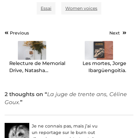
Essai
Women voices
Previous
Next
Navigation
de
l’article
Relecture de Memorial
Les mortes, Jorge
Drive, Natasha
Ibargüengoitia.
Trethewey.
2 thoughts on “
La juge de trente ans, Céline
Goux.
”
Je ne connais pas, mais j’ai vu
un reportage sur le burn out