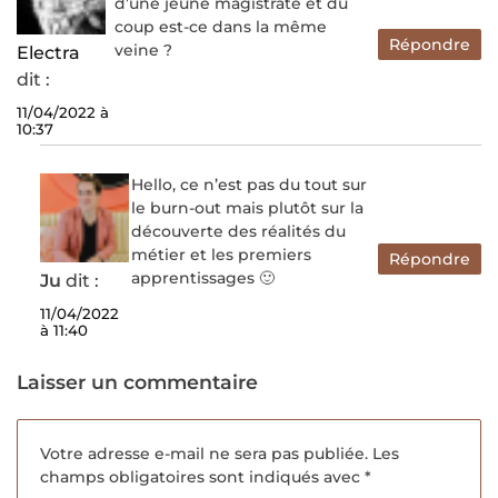
d’une jeune magistrate et du
coup est-ce dans la même
Répondre
veine ?
Electra
dit :
11/04/2022 à
10:37
Hello, ce n’est pas du tout sur
le burn-out mais plutôt sur la
découverte des réalités du
métier et les premiers
Répondre
apprentissages 🙂
Ju
dit :
11/04/2022
à 11:40
Laisser un commentaire
Votre adresse e-mail ne sera pas publiée.
Les
champs obligatoires sont indiqués avec
*