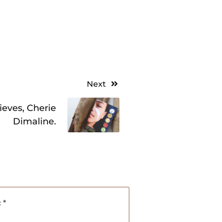
Next
eves, Cherie
Dimaline.
c
*