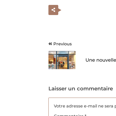
Navigation
Previous
de
Une nouvelle l
l’article
Laisser un commentaire
Votre adresse e-mail ne sera 