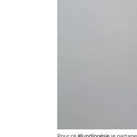
Pour ce
#lundipoésie
je partage