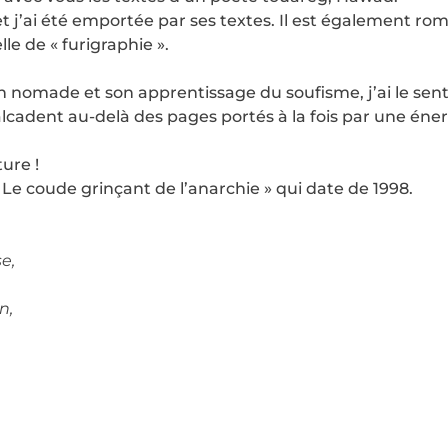
et j’ai été emportée par ses textes. Il est également ro
le de « furigraphie ».
on nomade et son apprentissage du soufisme, j’ai le sen
lcadent au-delà des pages portés à la fois par une éner
ture !
« Le coude grinçant de l’anarchie » qui date de 1998.
e,
n,