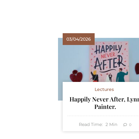
03/04/2026
Lectures
Happily Never After, Lyn
Painter.
Read Time:
2
Min
0