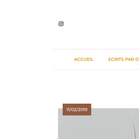
Skip
to
content
ACCUEIL
ECRITS PAR 
11/02/2019