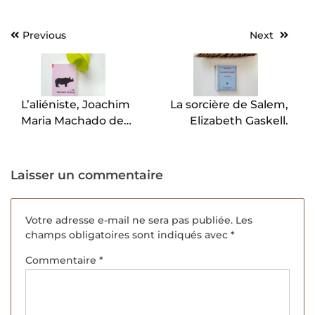
Previous
Next
Navigation
de
l’article
L’aliéniste, Joachim
La sorcière de Salem,
Maria Machado de
Elizabeth Gaskell.
Assis.
Laisser un commentaire
Votre adresse e-mail ne sera pas publiée.
Les
champs obligatoires sont indiqués avec
*
Commentaire
*