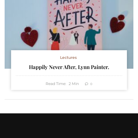
Lectures
Happily Never After, Lynn Painter.
Read Time:
2
Min
0