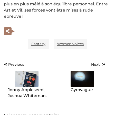
plus en plus mêlé à son équilibre personnel. Entre
Art et Vif, ses forces vont être mises à rude
épreuve !
Fantasy
Women voices
Previous
Next
Navigation
de
l’article
Jonny Appleseed,
Gyrovague
Joshua Whiteman.