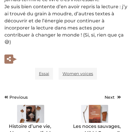
Je suis bien contente d’en avoir repris la lecture : j’y
ai trouvé du grain à moudre, d’autres textes à
découvrir et de l’énergie pour continuer à
incorporer la lecture dans mes actes pour
contribuer à changer le monde ! (Si, si, rien que ça
😅)
Essai
Women voices
Previous
Next
Navigation
de
l’article
Histoire d’une vie,
Les noces sauvages,