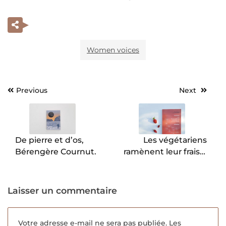
Women voices
Previous
Next
Navigation
de
l’article
De pierre et d’os,
Les végétariens
Bérengère Cournut.
ramènent leur fraise,
entretiens, Mia
Coiquaud et Caroline
Guerin.
Laisser un commentaire
Votre adresse e-mail ne sera pas publiée.
Les