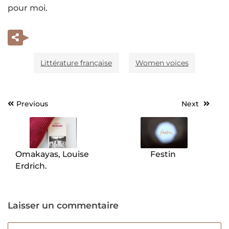
pour moi.
Littérature française
Women voices
Previous
Next
Navigation
de
l’article
Omakayas, Louise
Festin
Erdrich.
Laisser un commentaire