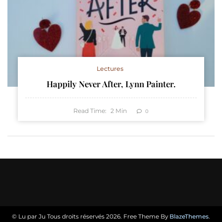
Lectures
Happily Never After, Lynn Painter.
Read Time:
2
Min
0
© Lu par Ju Tous droits réservés 2026. Free Theme By
BlazeThemes
.