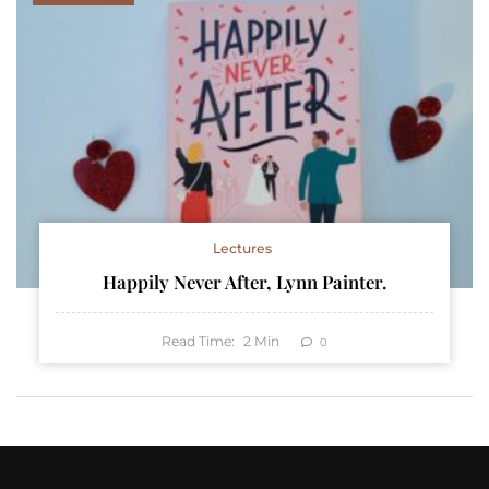
Lectures
Happily Never After, Lynn Painter.
Read Time:
2
Min
0