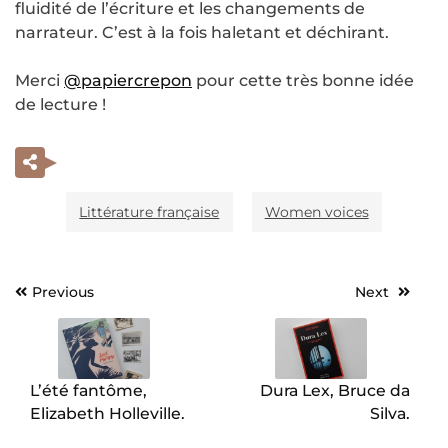
fluidité de l’écriture et les changements de
narrateur. C’est à la fois haletant et déchirant.
Merci
@papiercrepon
pour cette très bonne idée
de lecture !
Littérature française
Women voices
Previous
Next
Navigation
de
l’article
L’été fantôme,
Dura Lex, Bruce da
Elizabeth Holleville.
Silva.