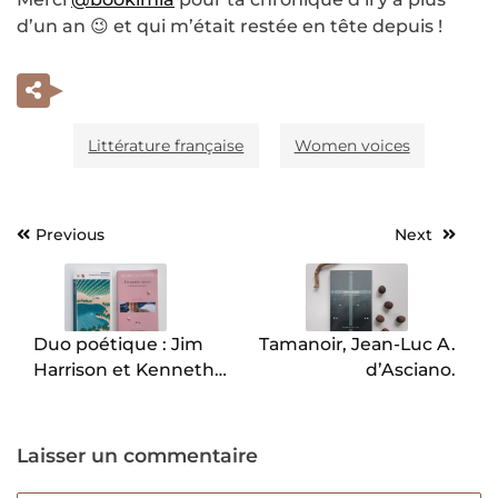
d’un an 😉 et qui m’était restée en tête depuis !
Littérature française
Women voices
Previous
Next
Navigation
de
l’article
Duo poétique : Jim
Tamanoir, Jean-Luc A.
Harrison et Kenneth
d’Asciano.
White.
Laisser un commentaire