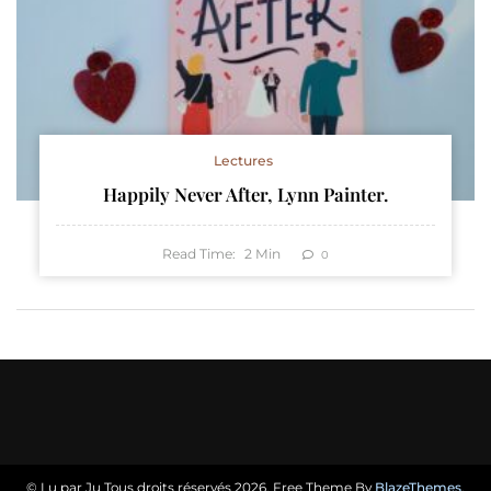
Lectures
Happily Never After, Lynn Painter.
Read Time:
2
Min
0
© Lu par Ju Tous droits réservés 2026. Free Theme By
BlazeThemes
.