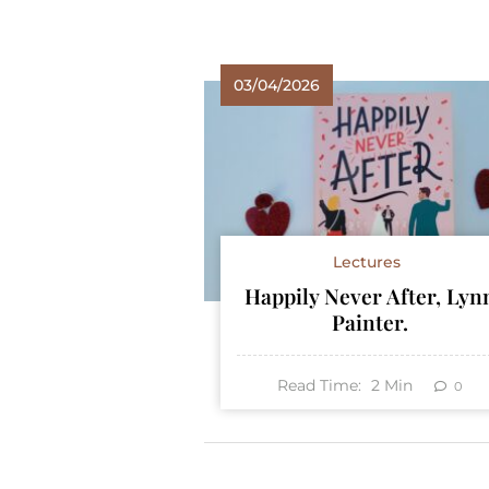
03/04/2026
Lectures
Happily Never After, Lyn
Painter.
Read Time:
2
Min
0