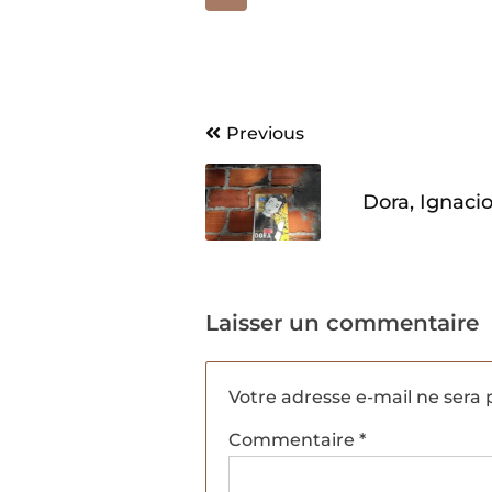
Navigation
Previous
de
Dora, Ignacio
l’article
Laisser un commentaire
Votre adresse e-mail ne sera 
Commentaire
*