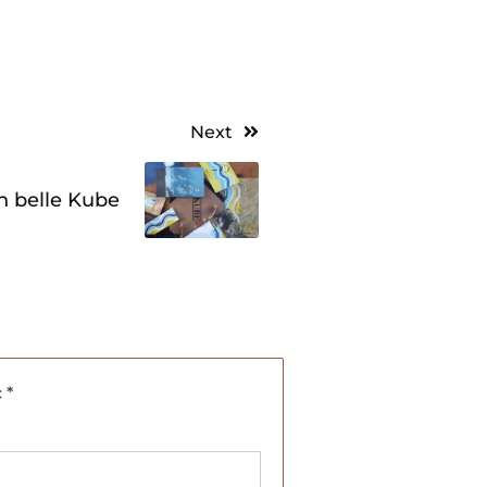
Next
n belle Kube
c
*