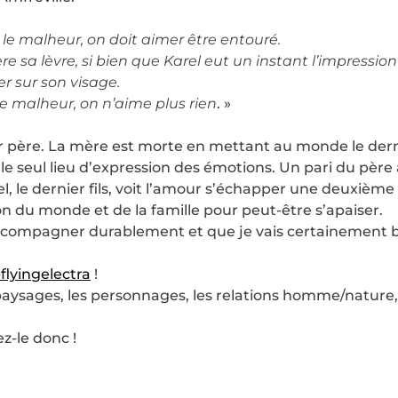
le malheur, on doit aimer être entouré.
ère sa lèvre, si bien que Karel eut un instant l’impressi
er sur son visage.
 le malheur, on n’aime plus rien
. »
eur père. La mère est morte en mettant au monde le derni
le seul lieu d’expression des émotions. Un pari du père a
 le dernier fils, voit l’amour s’échapper une deuxième fo
ion du monde et de la famille pour peut-être s’apaiser.
compagner durablement et que je vais certainement b
lyingelectra
!
 paysages, les personnages, les relations homme/nature,
z-le donc !