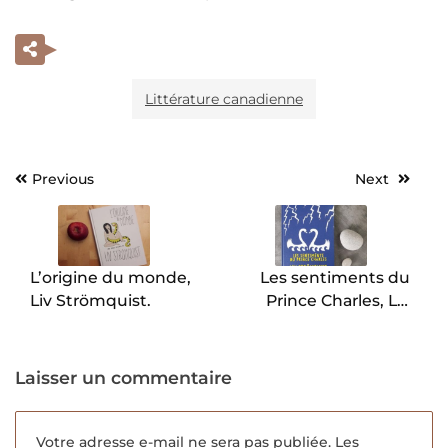
Littérature canadienne
Previous
Next
Navigation
de
l’article
L’origine du monde,
Les sentiments du
Liv Strömquist.
Prince Charles, Liv
Strömquist.
Laisser un commentaire
Votre adresse e-mail ne sera pas publiée.
Les