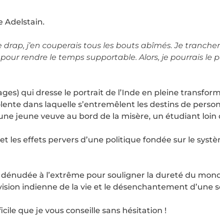
e Adelstain.
e drap, j’en couperais tous les bouts abîmés. Je tranchera
pour rendre le temps supportable. Alors, je pourrais l
es) qui dresse le portrait de l’Inde en pleine transfor
lente dans laquelle s’entremêlent les destins de person
une jeune veuve au bord de la misère, un étudiant loin 
 et les effets pervers d’une politique fondée sur le sy
is dénudée à l’extrême pour souligner la dureté du mond
s la vision indienne de la vie et le désenchantement d’une 
cile que je vous conseille sans hésitation !