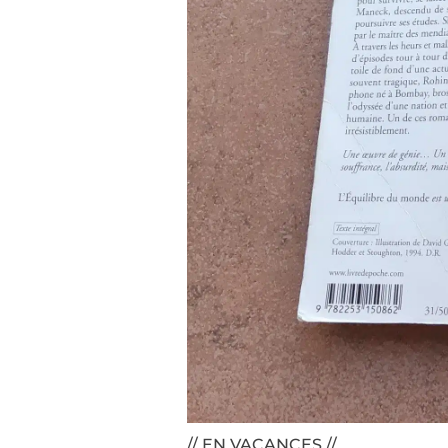
// EN VACANCES //