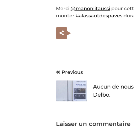
Merci
@manonlitaussi
pour cett
monter
#alassautdespaves
duran
Navigation
Previous
de
Aucun de nous 
l’article
Delbo.
Laisser un commentaire