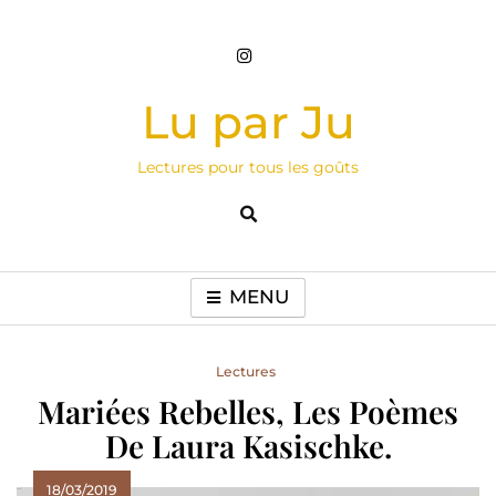
Skip
to
content
Lu par Ju
Lectures pour tous les goûts
MENU
Lectures
Mariées Rebelles, Les Poèmes
De Laura Kasischke.
18/03/2019