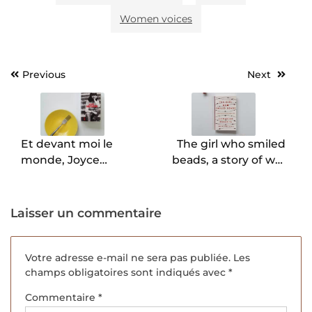
Women voices
Previous
Next
Navigation
de
l’article
Et devant moi le
The girl who smiled
monde, Joyce
beads, a story of war
Maynard.
and what comes after,
Clemantine Wamariya.
Laisser un commentaire
Votre adresse e-mail ne sera pas publiée.
Les
champs obligatoires sont indiqués avec
*
Commentaire
*