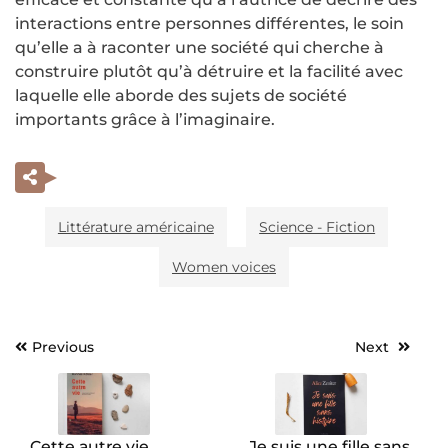
interactions entre personnes différentes, le soin
qu’elle a à raconter une société qui cherche à
construire plutôt qu’à détruire et la facilité avec
laquelle elle aborde des sujets de société
importants grâce à l’imaginaire.
Littérature américaine
Science - Fiction
Women voices
Previous
Next
Navigation
de
l’article
Cette autre vie,
Je suis une fille sans