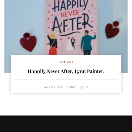
Lectures
Happily Never After, Lynn Painter.
Read Time:
2
Min
0