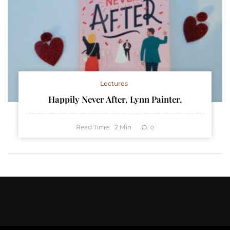
Lectures
Happily Never After, Lynn Painter.
Read Time:
2
Min
0