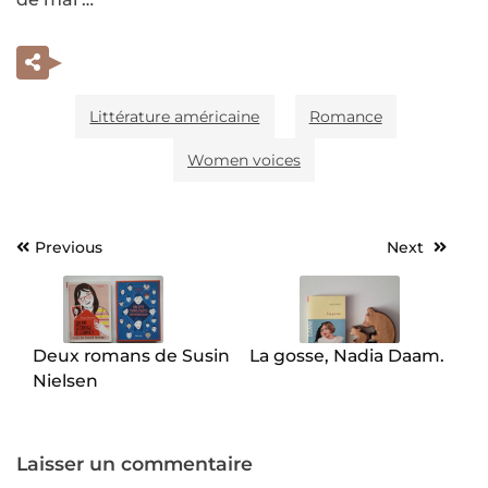
Littérature américaine
Romance
Women voices
Previous
Next
Navigation
de
l’article
Deux romans de Susin
La gosse, Nadia Daam.
Nielsen
Laisser un commentaire