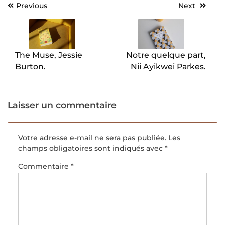
Previous
Next
Navigation
de
l’article
The Muse, Jessie
Notre quelque part,
Burton.
Nii Ayikwei Parkes.
Laisser un commentaire
Votre adresse e-mail ne sera pas publiée.
Les
champs obligatoires sont indiqués avec
*
Commentaire
*