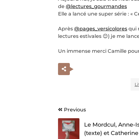
de
@lectures_gourmandes
Elle a lancé une super série : « 
Après
@pages_versicolores
qui 
lectures estivales 😊) je me la
Un immense merci Camille pour 
L
Navigation
Previous
de
Le Mordcul, Anne-I
l’article
(texte) et Catherin