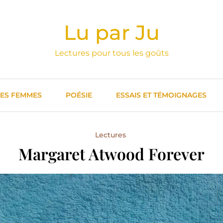
Lu par Ju
Lectures pour tous les goûts
DES FEMMES
POÉSIE
ESSAIS ET TÉMOIGNAGES
Lectures
Margaret Atwood Forever