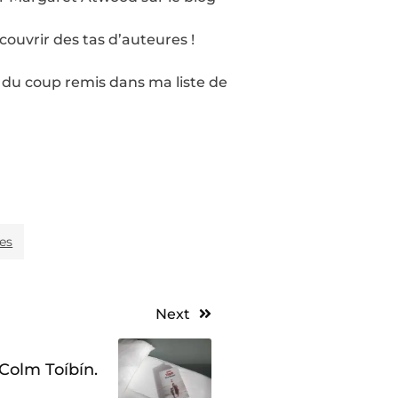
écouvrir des tas d’auteures !
i du coup remis dans ma liste de
es
Next
Colm Toíbín.