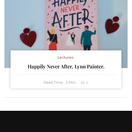
Lectures
Happily Never After, Lynn Painter.
Read Time:
2
Min
0