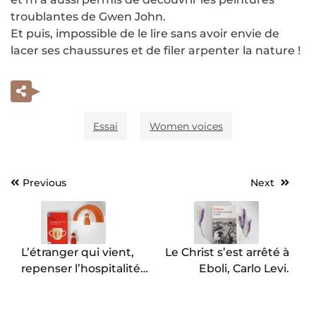
troublantes de Gwen John.
Et puis, impossible de le lire sans avoir envie de
lacer ses chaussures et de filer arpenter la nature !
Essai
Women voices
Previous
Next
Navigation
de
l’article
L’étranger qui vient,
Le Christ s’est arrêté à
repenser l’hospitalité,
Eboli, Carlo Levi.
Michel Agier.