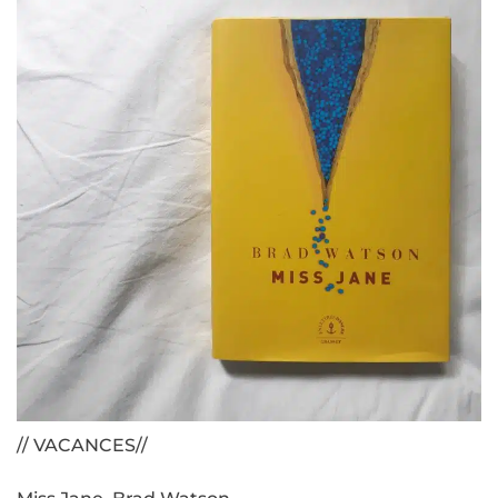
// VACANCES//