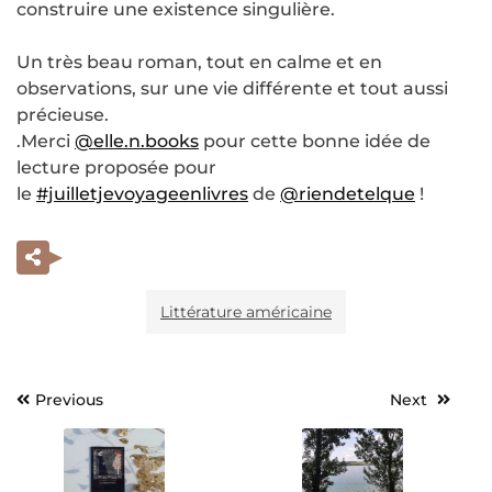
construire une existence singulière.
Un très beau roman, tout en calme et en
observations, sur une vie différente et tout aussi
précieuse.
.Merci
@elle.n.books
pour cette bonne idée de
lecture proposée pour
le
#juilletjevoyageenlivres
de
@riendetelque
!
Littérature américaine
Previous
Next
Navigation
de
l’article