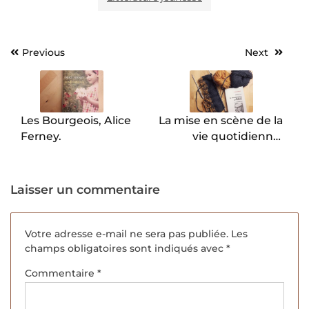
Previous
Next
Navigation
de
l’article
Les Bourgeois, Alice
La mise en scène de la
Ferney.
vie quotidienne,
Erwing Goffman.
Laisser un commentaire
Votre adresse e-mail ne sera pas publiée.
Les
champs obligatoires sont indiqués avec
*
Commentaire
*