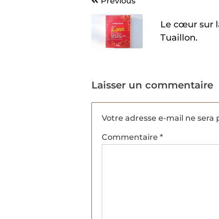
Navigation
Previous
de
Le cœur sur l
l’article
Tuaillon.
Laisser un commentaire
Votre adresse e-mail ne sera 
Commentaire
*