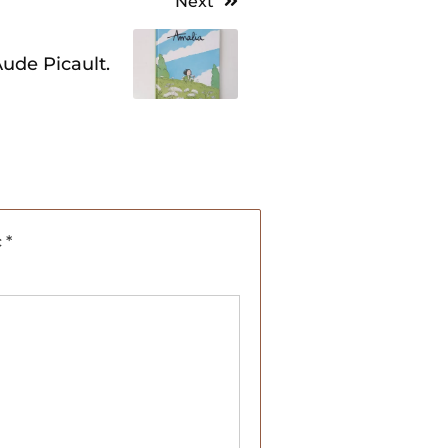
Next
ude Picault.
c
*