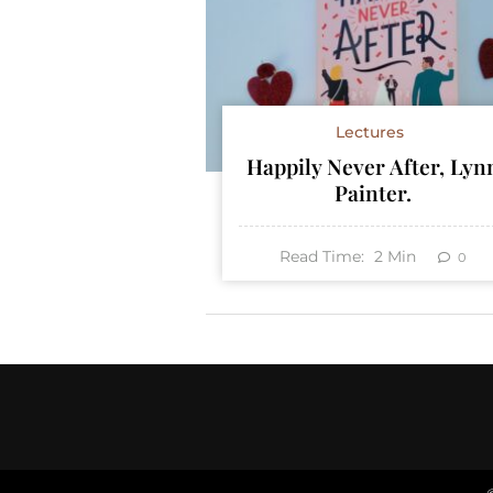
Lectures
Happily Never After, Lyn
Painter.
Read Time:
2
Min
0