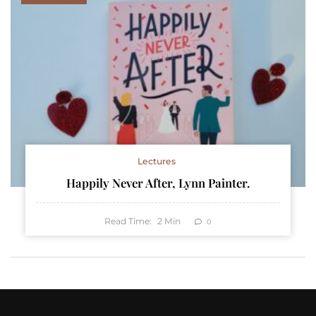
Lectures
Happily Never After, Lynn Painter.
Read Time:
2
Min
0