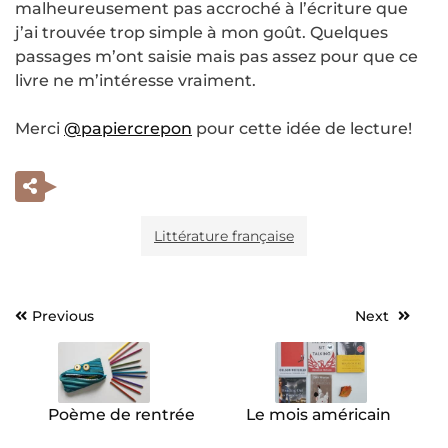
malheureusement pas accroché à l’écriture que
j’ai trouvée trop simple à mon goût. Quelques
passages m’ont saisie mais pas assez pour que ce
livre ne m’intéresse vraiment.
Merci
@papiercrepon
pour cette idée de lecture!
Littérature française
Previous
Next
Navigation
de
l’article
Poème de rentrée
Le mois américain