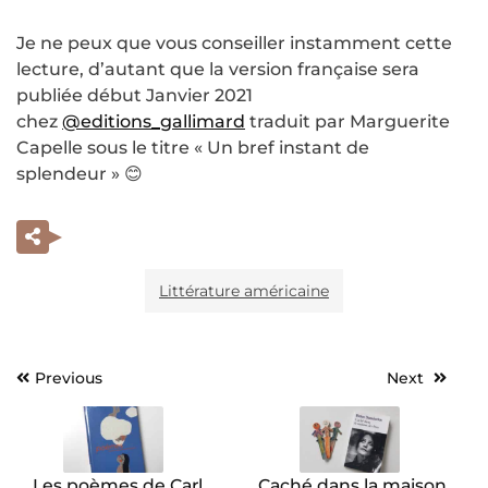
Je ne peux que vous conseiller instamment cette
lecture, d’autant que la version française sera
publiée début Janvier 2021
chez
@editions_gallimard
traduit par Marguerite
Capelle sous le titre « Un bref instant de
splendeur » 😊
Littérature américaine
Previous
Next
Navigation
de
l’article
Les poèmes de Carl
Caché dans la maison