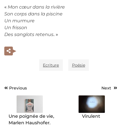
«
Mon cœur dans la rivière
Son corps dans la piscine
Un murmure
Un frisson
Des sanglots retenus
. »
Ecriture
Poésie
Previous
Next
Navigation
de
l’article
Une poignée de vie,
Virulent
Marlen Haushofer.