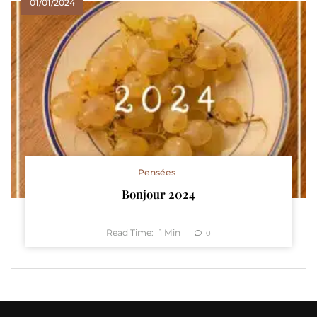
01/01/2024
Pensées
Bonjour 2024
Read Time:
1
Min
0