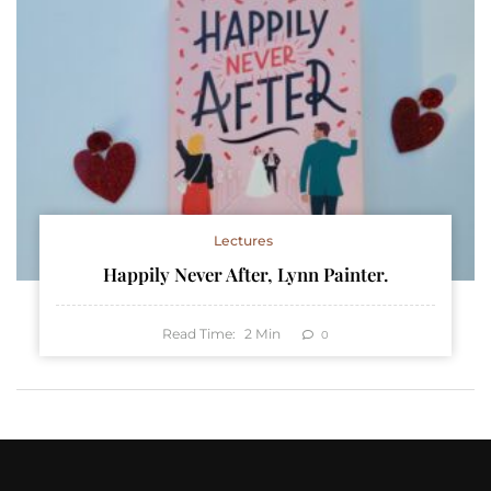
Lectures
Happily Never After, Lynn Painter.
Read Time:
2
Min
0