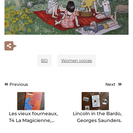
BD
Women voices
Previous
Next
Navigation
de
l’article
Les vieux fourneaux,
Lincoln in the Bardo,
T4 La Magicienne,
Georges Saunders.
Lupano et Cauuet.