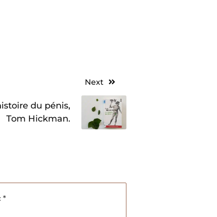
Next
istoire du pénis,
Tom Hickman.
c
*