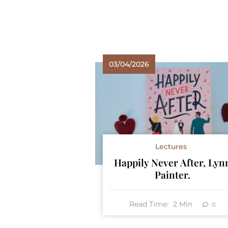
03/04/2026
Lectures
Happily Never After, Lyn
Painter.
Read Time:
2
Min
0