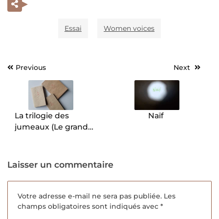
Essai
Women voices
Previous
Next
Navigation
de
l’article
La trilogie des
Naïf
jumeaux (Le grand
cahier, La preuve, Le
troisième mensonge),
Agota Kristof.
Laisser un commentaire
Votre adresse e-mail ne sera pas publiée.
Les
champs obligatoires sont indiqués avec
*