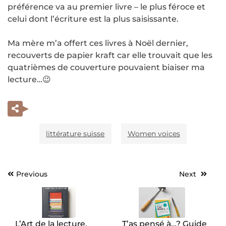
préférence va au premier livre – le plus féroce et
celui dont l’écriture est la plus saisissante.
Ma mère m’a offert ces livres à Noël dernier,
recouverts de papier kraft car elle trouvait que les
quatrièmes de couverture pouvaient biaiser ma
lecture…😉
littérature suisse
Women voices
Previous
Next
Navigation
de
l’article
L’Art de la lecture,
T’as pensé à…? Guide