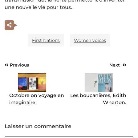
une nouvelle vie pour tous.
First Nations
Women voices
Previous
Next
Navigation
de
l’article
Octobre on voyage en
Les boucanières, Edith
imaginaire
Wharton.
Laisser un commentaire