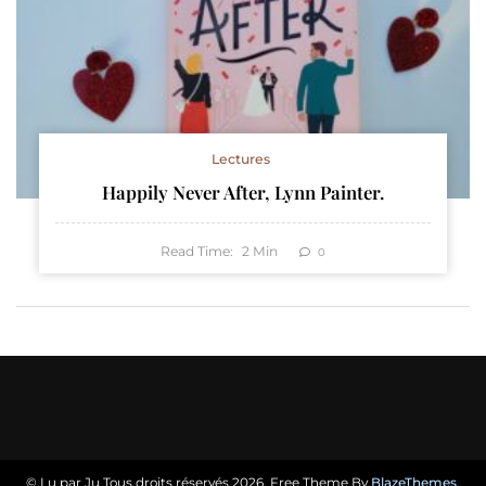
Lectures
Happily Never After, Lynn Painter.
Read Time:
2
Min
0
© Lu par Ju Tous droits réservés 2026. Free Theme By
BlazeThemes
.