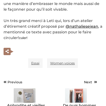
une manière d’embrasser le monde mais aussi de
le façonner pour qu’il soit vivable.
Un très grand merci à Leti qui, lors d’un atelier
d’étirement créatif proposé par
@nathaliesejean
, a
mentionné ce texte avec passion pour le faire
circuler!
culer!
Essai
Women voices
Previous
Next
Navigation
de
l’article
Aphrodite et vieilles
De purs hommes,