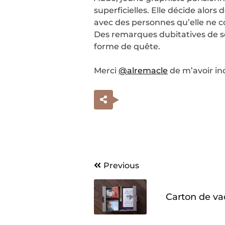
superficielles. Elle décide alors
avec des personnes qu’elle ne c
Des remarques dubitatives de so
forme de quête.
Merci
@alremacle
de m’avoir in
Navigation
Previous
de
Carton de v
l’article