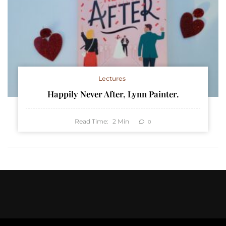
Lectures
Happily Never After, Lynn Painter.
Read Time:
2
Min
0