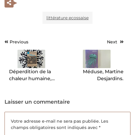
littérature ecossaise
Previous
Next
Navigation
de
l’article
Déperdition de la
Méduse, Martine
chaleur humaine,
Desjardins.
Bergsveinn Birgisson.
Laisser un commentaire
Votre adresse e-mail ne sera pas publiée.
Les
champs obligatoires sont indiqués avec
*