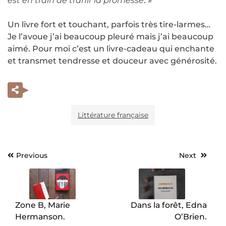
est en train de trahir la promesse
. »
Un livre fort et touchant, parfois très tire-larmes…
Je l’avoue j’ai beaucoup pleuré mais j’ai beaucoup
aimé. Pour moi c’est un livre-cadeau qui enchante
et transmet tendresse et douceur avec générosité.
Littérature française
Previous
Next
Navigation
de
l’article
Zone B, Marie
Dans la forêt, Edna
Hermanson.
O’Brien.