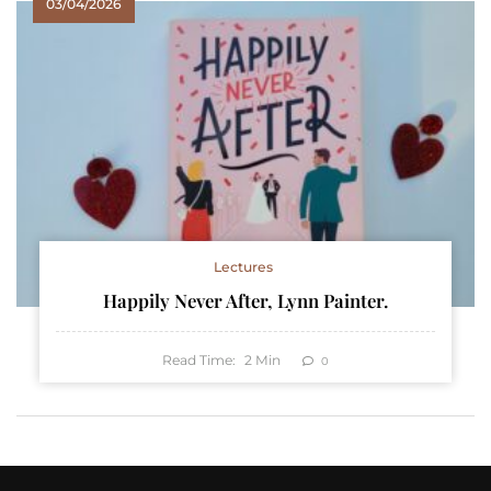
03/04/2026
Lectures
Happily Never After, Lynn Painter.
Read Time:
2
Min
0