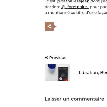
: c’est
@nathaliesejean
dont j’é
derrière
@_foretnoire_
pour parl
a mentionné ce titre d’une façon
Navigation
Previous
de
Libration, B
l’article
Laisser un commentaire