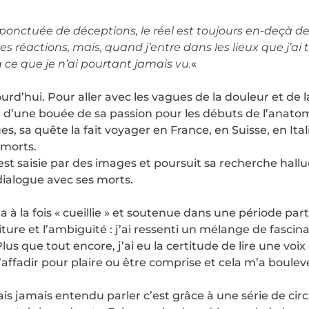
nctuée de déceptions, le réel est toujours en-deçà de 
s réactions, mais, quand j’entre dans les lieux que j’ai t
 ce que je n’ai pourtant jamais vu.
«
rd’hui. Pour aller avec les vagues de la douleur et de la
e d’une bouée de sa passion pour les débuts de l’anatom
, sa quête la fait voyager en France, en Suisse, en Itali
 morts.
, est saisie par des images et poursuit sa recherche ha
ialogue avec ses morts.
’a à la fois « cueillie » et soutenue dans une période part
ture et l’ambiguïté : j’ai ressenti un mélange de fasci
Plus que tout encore, j’ai eu la certitude de lire une v
affadir pour plaire ou être comprise et cela m’a boulev
’avais jamais entendu parler c’est grâce à une série de cir