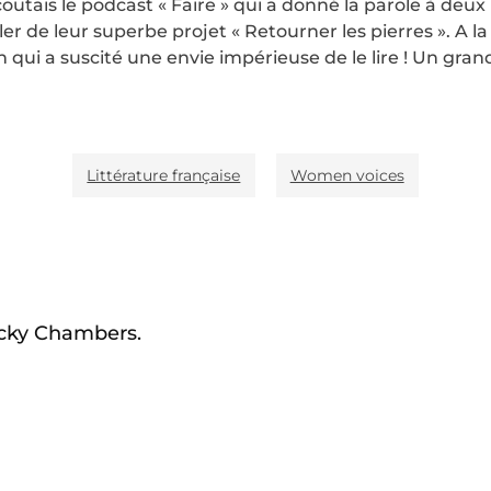
coutais le podcast « Faire » qui a donné la parole à deu
er de leur superbe projet « Retourner les pierres ». A la
 qui a suscité une envie impérieuse de le lire ! Un gran
Littérature française
Women voices
ecky Chambers.