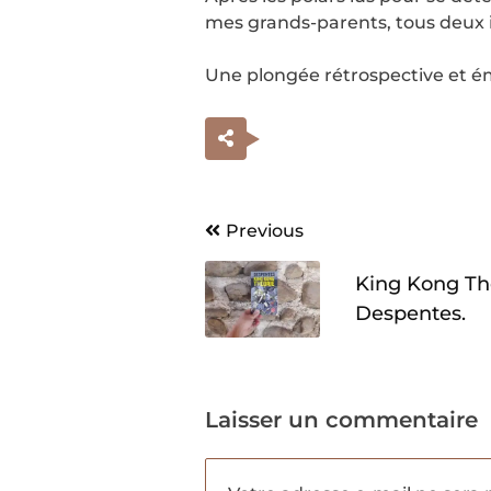
mes grands-parents, tous deux i
Une plongée rétrospective et é
Navigation
Previous
de
King Kong Thé
l’article
Despentes.
Laisser un commentaire