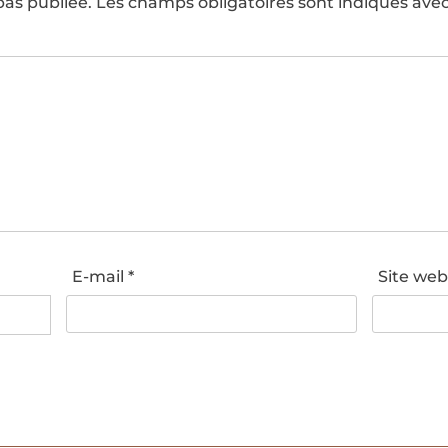
pas publiée.
Les champs obligatoires sont indiqués ave
E-mail
*
Site we