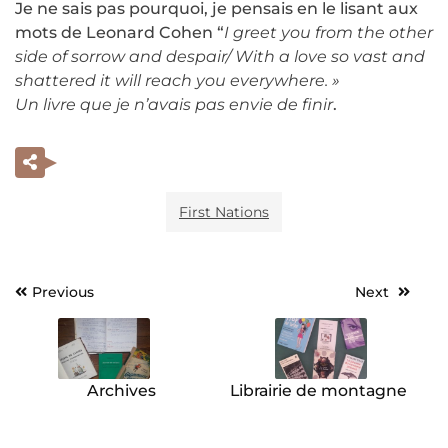
Je ne sais pas pourquoi, je pensais en le lisant aux
mots de Leonard Cohen “
I greet you from the other
side of sorrow and despair/ With a love so vast and
shattered it will reach you everywhere. »
Un livre que je n’avais pas envie de finir
.
First Nations
Previous
Next
Navigation
de
l’article
Archives
Librairie de montagne